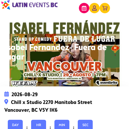
Isabel Fernandez- Fuera de
lugar
2026-08-29
Chill x Studio 2270 Manitoba Street
Vancouver, BC V5Y 1K6
DAY
HR
MIN
SEC
:
:
: