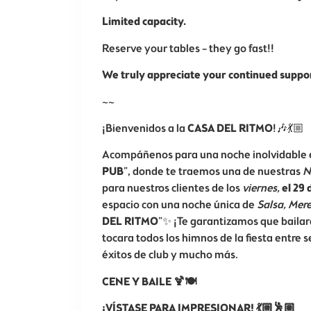
Limited capacity.
Reserve your tables – they go fast!!
We truly appreciate your continued suppo
~~
¡Bienvenidos a la
CASA DEL RITMO
!🎶💃🏼
Acompáñenos para una noche inolvidable en
PUB
”, donde te traemos una de nuestras
N
para nuestros clientes de los
viernes,
el 29
espacio con una noche única de
Salsa, Mer
DEL RITMO
”✨ ¡Te garantizamos que bailar
tocara todos los himnos de la fiesta entre 
éxitos de club y mucho más.
CENE Y BAILE 🍹🍽️
¡VÍSTASE PARA IMPRESIONAR! 💃🏼🕺🏽