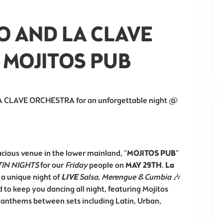
O AND LA CLAVE
MOJITOS PUB
LA CLAVE ORCHESTRA for an unforgettable night @
pacious venue in the lower mainland, “
MOJITOS PUB
”
TIN NIGHTS
for our
Friday
people on
MAY 29TH
.
La
 a unique night of
LIVE
Salsa, Merengue & Cumbia
🎶
to keep you dancing all night, featuring Mojitos
y anthems between sets including Latin, Urban,