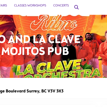
FAIRS
CLASSES WORKSHOPS
CONCERTS
O AND LA CLAVE
MOJITOS PUB
This event has 
rge Boulevard Surrey, BC V3V 3K3